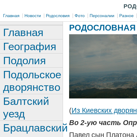
РОД
|
|
|
|
|
Главная
Новости
Родословия
Фото
Персоналии
Разное
РОДОСЛОВНАЯ 
Главная
География
Подолия
Подольское
дворянство
Балтский
(
Из Киевских дворян
уезд
Во 2-ую часть Опр
Брацлавский
Павел сын Платона