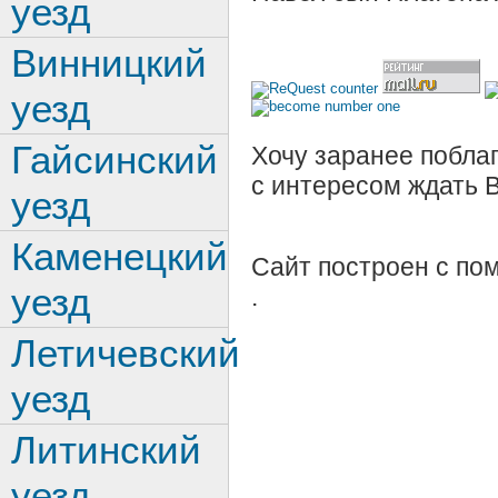
уезд
Винницкий
уезд
Гайсинский
Хочу заранее поблаг
с интересом ждать 
уезд
Каменецкий
Сайт построен с п
уезд
.
Летичевский
уезд
Литинский
уезд