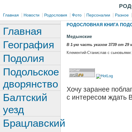
РОД
|
|
|
|
|
Главная
Новости
Родословия
Фото
Персоналии
Разное
РОДОСЛОВНАЯ КНИГА ПОДО
Главная
Медынские
География
В 1-ую часть указом 3739 от 29 м
Клементий-Станислав с сыновьями
Подолия
Подольское
дворянство
Хочу заранее поблаг
Балтский
с интересом ждать 
уезд
Брацлавский