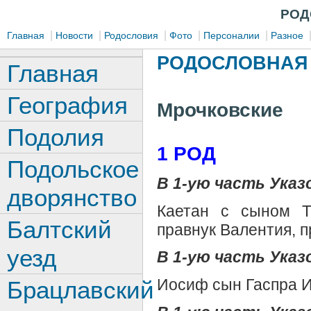
РОД
|
|
|
|
|
Главная
Новости
Родословия
Фото
Персоналии
Разное
РОДОСЛОВНАЯ 
Главная
География
Мрочковские
Подолия
1 РОД
Подольское
В 1-ую часть Указ
дворянство
Каетан с сыном Т
Балтский
правнук Валентия, 
уезд
В 1-ую часть Указ
Иосиф сын Гаспра 
Брацлавский