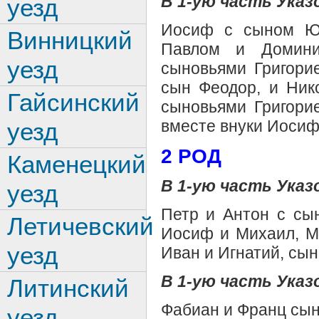
В 1-ую часть Указо
уезд
Иосиф с сыном Юл
Винницкий
Павлом и Домини
уезд
сыновьями Григорие
сын Феодор, и Ник
Гайсинский
сыновьями Григори
вместе внуки Иосиф
уезд
2 РОД
Каменецкий
В 1-ую часть Указо
уезд
Петр и Антон с сын
Летичевский
Иосиф и Михаил, Ма
уезд
Иван и Игнатий, сы
В 1-ую часть Указо
Литинский
Фабиан и Франц сын
уезд