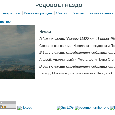
РОДОВОЕ ГНЕЗДО
|
|
|
|
|
География
Военный раздел
Статьи
Ссылки
Гостевая книга
нство
Нечаи
В
3-тью часть Указом 13422 от 11 июля 184
Степан с сыновьями: Николаем, Феодором и Пе
В
3-тью часть определением собрания от 2
Андрей, Аполлинарий и Фекла, дети Петра Степ
В
3-тью часть определением собрания от 1
Виктор, Михаил и Дмитрий сыновья Феодора Ст