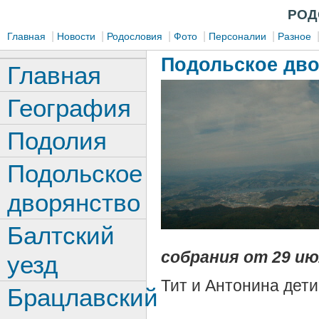
РОД
|
|
|
|
|
Главная
Новости
Родословия
Фото
Персоналии
Разное
Подольское дв
Главная
География
Подолия
Подольское
дворянство
Балтский
собрания от 29 ию
уезд
Тит и Антонина дети
Брацлавский