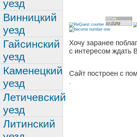
уезд
Винницкий
уезд
Гайсинский
Хочу заранее поблаг
с интересом ждать 
уезд
Каменецкий
Сайт построен с п
уезд
.
Летичевский
уезд
Литинский
уезд