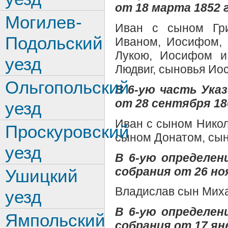
от 18 марта 1852 г
Могилев-
Иван с сыном Гри
Подольский
Иваном, Иосифом, 
Лукою, Иосифом и 
уезд
Людвиг, сыновья Ио
Ольгопольский
В 6-ую часть Ук
от 28 сентября 18
уезд
Иван с сыном Никол
Проскуровский
сыном Донатом, сы
уезд
В 6-ую определен
собрания от 26 ноя
Ушицкий
Владислав сын Миха
уезд
В 6-ую определен
Ямпольский
собрания от 17 янв