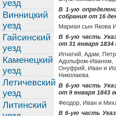
уезд
В 1-ую определен
Винницкий
собрания от 16 дек
уезд
Мариан сын Якова И
Гайсинский
В 6-ую часть Ук
от 31 января 1834 
уезд
Игнатий, Адам, Пет
Каменецкий
Адольфом-Иваном,
Онуфрий, Иван и Ио
уезд
Николаева.
Летичевский
В 6-ую часть Ук
уезд
от 9 января 1843 г
Феодор, Иван и Мих
Литинский
В 6-ую часть Ук
уезд