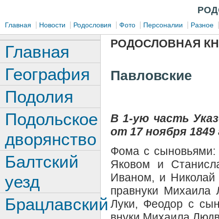
РОД
|
|
|
|
|
Главная
Новости
Родословия
Фото
Персоналии
Разное
РОДОСЛОВНАЯ КН
Главная
География
Павловские
Подолия
Подольское
В 1-ую часть Ук
от 17 ноября 1849 
дворянство
Фома с сыновьями:
Балтский
Яковом и Станисл
Иваном, и Николай 
уезд
правнуки Михаила 
Брацлавский
Луки, Феодор с сын
внуки Михаила Людв