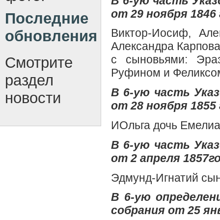
В 6-ую часть Ука
от 29 ноября 1846 
Последние
Виктор-Иосиф, Ал
обновления
Александра Карпова
с сыновьями: Эра
Смотрите
Руфином и Феликсом
раздел
В 6-ую часть Ук
новости
от 28 ноября 1855 
ИОльга дочь Емелиа
В 6-ую часть Ук
от 2 апреля 1857го
Эдмунд-Игнатий сын
В 6-ую определен
собрания от 25 янв