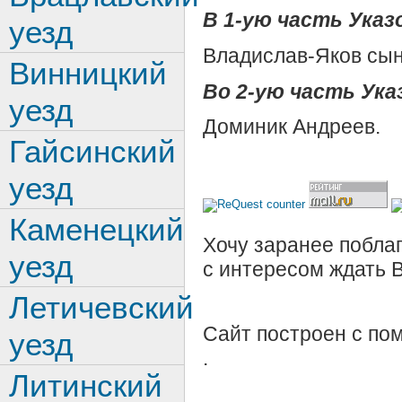
В 1-ую часть Указо
уезд
Владислав-Яков сы
Винницкий
Во 2-ую часть Ука
уезд
Доминик Андреев.
Гайсинский
уезд
Каменецкий
Хочу заранее поблаг
уезд
с интересом ждать 
Летичевский
Сайт построен с п
уезд
.
Литинский