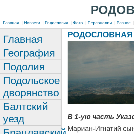
РОДОВ
|
|
|
|
|
Главная
Новости
Родословия
Фото
Персоналии
Разное
РОДОСЛОВНАЯ 
Главная
География
Подолия
Подольское
дворянство
Балтский
уезд
В 1-ую часть Указо
Мариан-Игнатий сын
Брацлавский