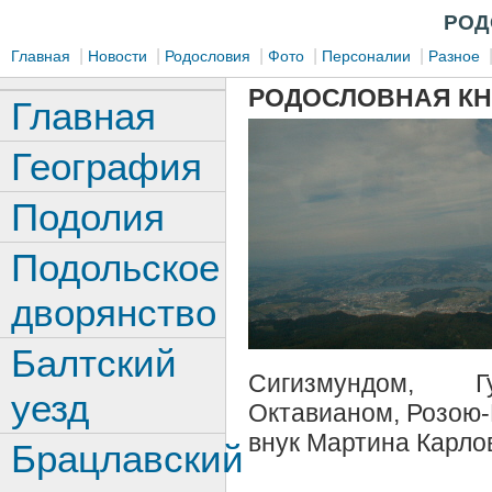
РОД
|
|
|
|
|
Главная
Новости
Родословия
Фото
Персоналии
Разное
РОДОСЛОВНАЯ КН
Главная
География
Подолия
Подольское
дворянство
Балтский
Сигизмундом, Гу
уезд
Октавианом, Розою
внук Мартина Карло
Брацлавский