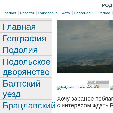
РОД
|
|
|
|
|
Главная
Новости
Родословия
Фото
Персоналии
Разное
Главная
География
Подолия
Подольское
дворянство
Балтский
уезд
Хочу заранее поблаг
Брацлавский
с интересом ждать 