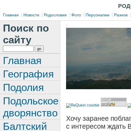
РОД
|
|
|
|
|
Главная
Новости
Родословия
Фото
Персоналии
Разное
.
Поиск по
сайту
Главная
География
Подолия
Подольское
дворянство
Хочу заранее поблаг
Балтский
с интересом ждать 