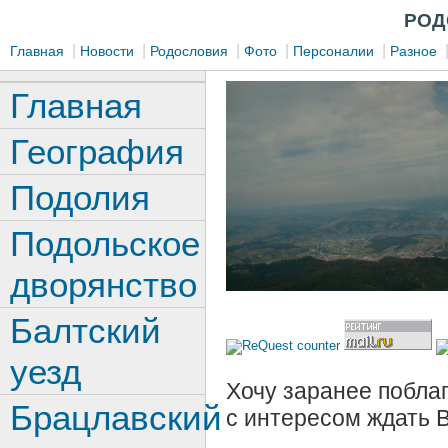
РОД
|
|
|
|
|
Главная
Новости
Родословия
Фото
Персоналии
Разное
Главная
География
Подолия
Подольское
дворянство
Балтский
уезд
Хочу заранее поблаг
Брацлавский
с интересом ждать 