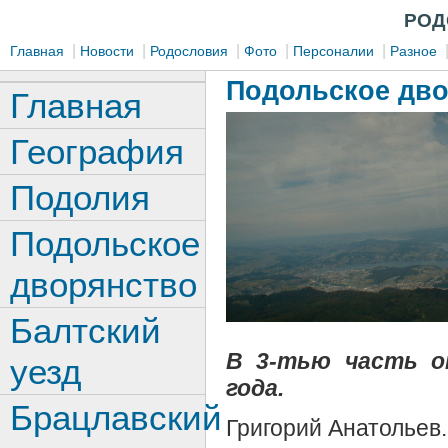
РОД
|
|
|
|
|
Главная
Новости
Родословия
Фото
Персоналии
Разное
Подольское дв
Главная
География
Подолия
Подольское
дворянство
Балтский
В
3-тью часть оп
уезд
года.
Брацлавский
Григорий Анатольев.