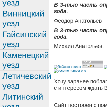
уезд
В
3-тью часть опр
года.
Винницкий
Феодор Анатольев
уезд
В
3-тью часть опр
Гайсинский
года.
уезд
Михаил Анатольев.
Каменецкий
уезд
Летичевский
Хочу заранее поблаг
уезд
с интересом ждать 
Литинский
уезд
Сайт построен с п