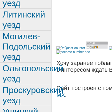
уезд
Литинский
уезд
Могилев-
Подольский
уезд
Хочу заранее поблаг
Ольгопольский
с интересом ждать 
уезд
Сайт построен с п
Проскуровский
MX
.
уезд
Ушицкий