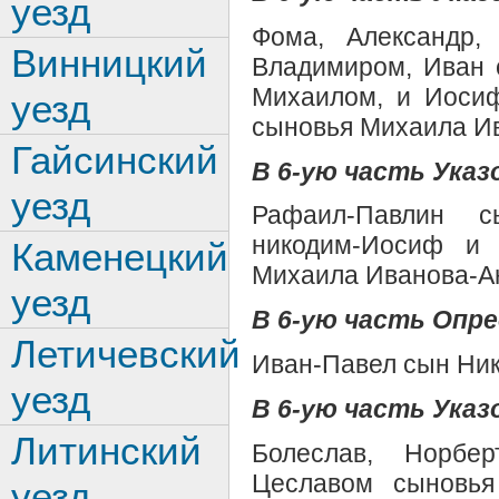
уезд
Фома, Александр,
Винницкий
Владимиром, Иван с
Михаилом, и Иосиф
уезд
сыновья Михаила И
Гайсинский
В 6-ую часть Указо
уезд
Рафаил-Павлин с
никодим-Иосиф и 
Каменецкий
Михаила Иванова-А
уезд
В 6-ую часть Опре
Летичевский
Иван-Павел сын Ни
уезд
В 6-ую часть Указо
Литинский
Болеслав, Норбе
Цеславом сыновья
уезд