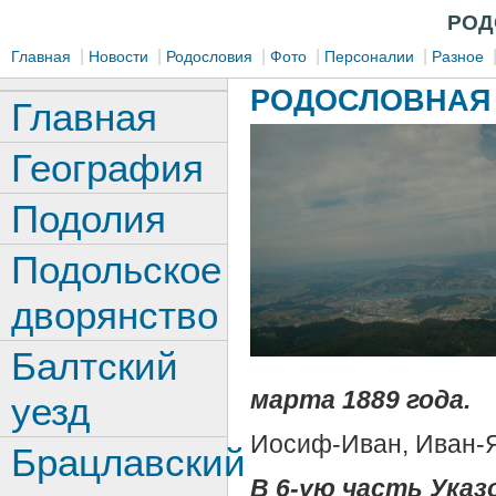
РОД
|
|
|
|
|
Главная
Новости
Родословия
Фото
Персоналии
Разное
РОДОСЛОВНАЯ 
Главная
География
Подолия
Подольское
дворянство
Балтский
марта 1889 года.
уезд
Иосиф-Иван, Иван-Я
Брацлавский
В 6-ую часть Указ