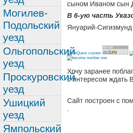
сыном Иваном сын 
Могилев-
В 6-ую часть Указо
Подольский
Януарий-Сигизмунд
уезд
Ольгопольский
уезд
Хочу заранее поблаг
Проскуровский
с интересом ждать 
уезд
Ушицкий
Сайт построен с п
.
уезд
Ямпольский