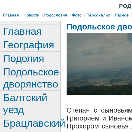
РОД
|
|
|
|
|
Главная
Новости
Родословия
Фото
Персоналии
Разное
Подольское дв
Главная
География
Подолия
Подольское
дворянство
Балтский
уезд
Степан с сыновьям
Григорием и Ивано
Брацлавский
Прохором сыновья 