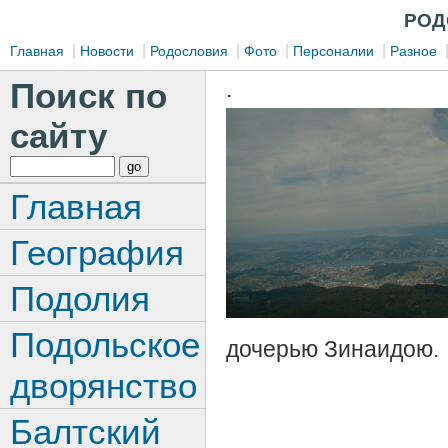
РОД
|
|
|
|
|
Главная
Новости
Родословия
Фото
Персоналии
Разное
Поиск по
.
сайту
Главная
География
Подолия
Подольское
дочерью Зинаидою.
дворянство
Балтский