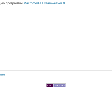
ощью программы
Macromedia Dreamweaver 8
.
аил