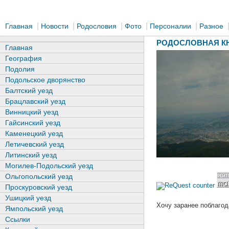
|
|
|
|
|
Главная
Новости
Родословия
Фото
Персоналии
Разное
РОДОСЛОВНАЯ КН
Главная
География
Подолия
Подольское дворянство
Балтский уезд
Брацлавский уезд
Винницкий уезд
Гайсинский уезд
Каменецкий уезд
Летичевский уезд
Литинский уезд
Могилев-Подольский уезд
Ольгопольский уезд
Проскуровский уезд
Ушицкий уезд
Хочу заранее поблагод
Ямпольский уезд
Ссылки