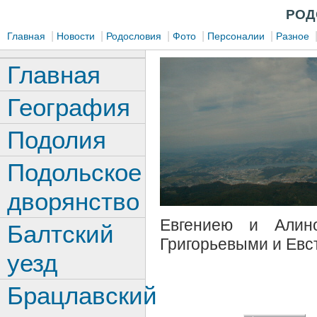
РОД
|
|
|
|
|
Главная
Новости
Родословия
Фото
Персоналии
Разное
Главная
География
Подолия
Подольское
дворянство
Евгениею и Алин
Балтский
Григорьевыми и Ев
уезд
Брацлавский