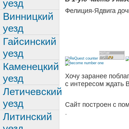
уезд
Фелиция-Ядвига доч
Винницкий
уезд
Гайсинский
уезд
Каменецкий
Хочу заранее поблаг
уезд
с интересом ждать 
Летичевский
уезд
Сайт построен с п
.
Литинский
уезд