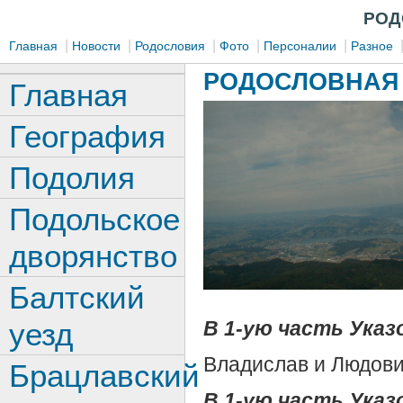
РОД
|
|
|
|
|
Главная
Новости
Родословия
Фото
Персоналии
Разное
РОДОСЛОВНАЯ 
Главная
География
Подолия
Подольское
дворянство
Балтский
уезд
В 1-ую часть Указо
Владислав и Людов
Брацлавский
В 1-ую часть Указо