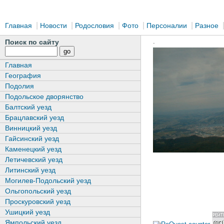
|
|
|
|
|
Главная
Новости
Родословия
Фото
Персоналии
Разное
.
Поиск по сайту
Главная
География
Подолия
Подольское дворянство
Балтский уезд
Брацлавский уезд
Винницкий уезд
Гайсинский уезд
Каменецкий уезд
Летичевский уезд
Литинский уезд
Могилев-Подольский уезд
Ольгопольский уезд
Проскуровский уезд
Ушицкий уезд
Ямпольский уезд