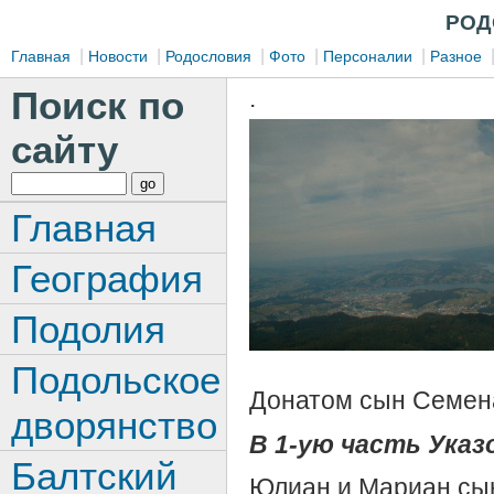
РОД
|
|
|
|
|
Главная
Новости
Родословия
Фото
Персоналии
Разное
Поиск по
.
сайту
Главная
География
Подолия
Подольское
Донатом сын Семена
дворянство
В 1-ую часть Указо
Балтский
Юлиан и Мариан сы