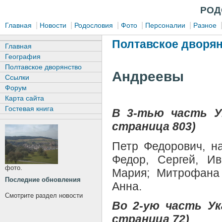
РОД
|
|
|
|
|
Главная
Новости
Родословия
Фото
Персоналии
Разное
Полтавское дворян
Главная
География
Полтавское дворянство
Андреевы
Ссылки
Форум
Карта сайта
Гостевая книга
В 3-mью часть У
страница 803)
Петр Федорович, на
Федор, Сергей, Ив
фото.
Мария; Митрофана 
Последние обновления
Анна.
Смотрите раздел новости
Во 2-ую часть У
страница 72)