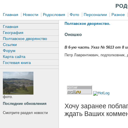
РОД
|
|
|
|
|
Главная
Новости
Родословия
Фото
Персоналии
Разное
Полтавское дворянство.
Главная
География
Оношко
Полтавское дворянство
Ссылки
В 6-ую часть Указ № 5613 от 8 и
Форум
Петр Лаврентиевич, подполковник, 
Карта сайта
Гостевая книга
фото.
Последние обновления
Хочу заранее поблаг
ждать Ваших коммен
Смотрите раздел новости