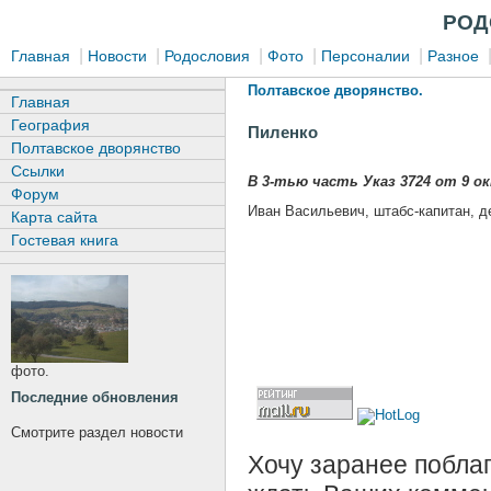
РОД
|
|
|
|
|
Главная
Новости
Родословия
Фото
Персоналии
Разное
Полтавское дворянство.
Главная
География
Пиленко
Полтавское дворянство
Ссылки
В 3-тью часть Указ 3724 от 9 ок
Форум
Иван Васильевич, штабс-капитан, де
Карта сайта
Гостевая книга
фото.
Последние обновления
Смотрите раздел новости
Хочу заранее поблаг