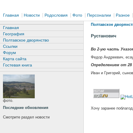
|
|
|
|
|
Главная
Новости
Родословия
Фото
Персоналии
Разное
Полтавское дворянст
Главная
География
Рустанович
Полтавское дворянство
Ссылки
Во 2-ую часть Указом
Форум
Федор Андреевич, есау
Карта сайта
Гостевая книга
Определением от 28 
Иван и Григорий, сыно
фото.
Последние обновления
Хочу заранее поблагод
Смотрите раздел новости