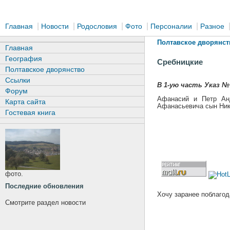
|
|
|
|
|
Главная
Новости
Родословия
Фото
Персоналии
Разное
Полтавское дворянст
Главная
География
Сребницкие
Полтавское дворянство
Ссылки
В 1-ую часть Указ № 
Форум
Афанасий и Петр Анд
Карта сайта
Афанасьевича сын Ник
Гостевая книга
фото.
Последние обновления
Хочу заранее поблагод
Смотрите раздел новости