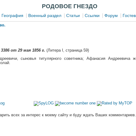
РОДОВОЕ ГНЕЗДО
|
|
|
|
|
|
География
Военный раздел
Статьи
Ссылки
Форум
Гостев
во.
3386 от 29 мая 1856 г.
(Литера I, страница 59)
реевичи, сыновья титулярного советника; Афанасия Андреевича же
олай.
арить всех за интерес к моему сайту и буду ждать Ваших комментариев.