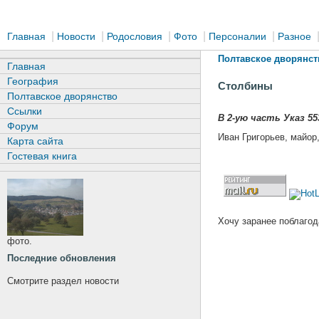
|
|
|
|
|
Главная
Новости
Родословия
Фото
Персоналии
Разное
Полтавское дворянст
Главная
География
Столбины
Полтавское дворянство
Ссылки
В 2-ую часть Указ 55
Форум
Иван Григорьев, майор
Карта сайта
Гостевая книга
Хочу заранее поблагод
фото.
Последние обновления
Смотрите раздел новости