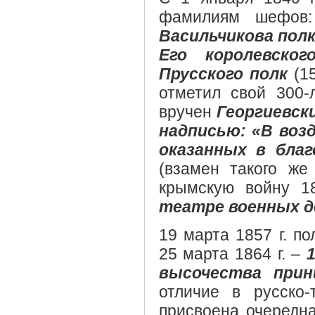
фамилиям шефо
Васильчикова пол
Его королевског
Прусского полк
(15
отметил свой 300-
вручен
Георгиевск
надписью: «В воз
оказанных в благ
(взамен такого же
крымскую войну 1
театре военных 
19 марта 1857 г. п
25 марта 1864 г. –
высочества прин
отличие в русско-
присвоена очередн