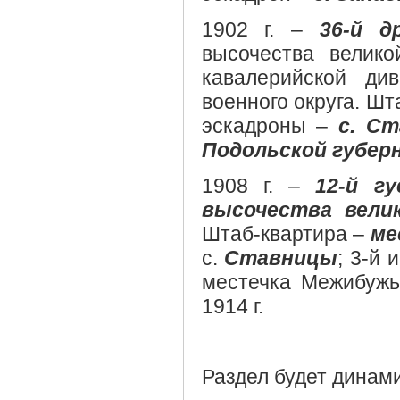
1902 г. –
36-й д
высочества велико
кавалерийской див
военного округа. Шт
эскадроны –
с. Ст
Подольской губер
1908 г. –
12-й г
высочества вели
Штаб-квартира –
ме
с.
Ставницы
; 3-й 
местечка Межибужь
1914 г.
Раздел будет динам