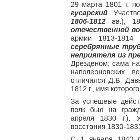
29 марта 1801 г. 
гусарский
. Участв
1806-1812 гг
.), 1
отечественной вой
армии 1813-1814 
серебрянные труб
неприятеля из пре
Дрезденом; сама наг
наполеоновских в
отличился Д.В. Дав
1812 г., имя которо
За успешеые дейс
полк был на граж
апреля 1830 г.). 
восстания 1830-1831 
С 1 января 1840 г