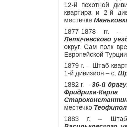
12-й пехотной див
квартира и 2-й ди
местечке
Маньковк
1877-1878 гг. –
Летичевского уез
округ. Сам полк в
Европейской Турции
1879 г. – Штаб-квар
1-й дивизион – с.
Шр
1882 г. –
36-й драг
Фридриха-Карла 
Староконстантин
местечко
Теофипол
1883 г. – Штаб
Васильковского у