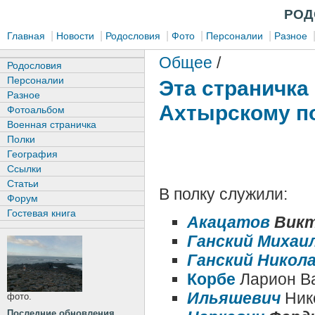
РОД
|
|
|
|
|
Главная
Новости
Родословия
Фото
Персоналии
Разное
Общее
/
Родословия
Персоналии
Эта страничка
Разное
Ахтырскому пол
Фотоальбом
Военная страничка
Полки
География
Ссылки
Статьи
В полку служили:
Форум
Гостевая книга
Акацатов
Викт
Ганский Михаи
Ганский Никол
Корбе
Ларион В
Ильяшевич
Ник
фото.
Последние обновления