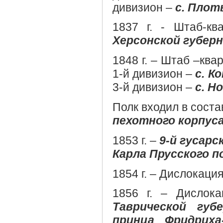
дивизион –
с. Плот
1837 г. - Штаб-к
Херсонской губер
1848 г. – Штаб –ква
1-й дивизион –
с. К
3-й дивизион –
с. Н
Полк входил в сост
пехотного корпус
1853 г. –
9-й гусарс
Карла Прусского п
1854 г. – Дислокация
1856 г. – Дислок
Таврической губ
принца Фридриха