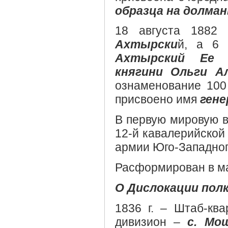
образца на долма
18 августа 1882
Ахтырски
й, а 6 
Ахтырский Ее и
княгини Ольги А
ознаменование 100 
присвоено имя
гене
В первую мировую во
12-й кавалерийской 
армии Юго-Западног
Расформирован в мае
О Дислокации полк
1836 г. – Штаб-ква
дивизион –
с. Мо