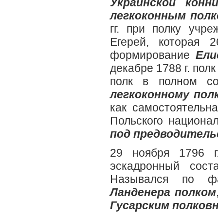
Украинской конн
легкоконным полк
гг. при полку учр
Егерей, которая 
формирование
Ели
декабре 1788 г. пол
полк в полном с
легкоконному пол
как самостоятельна
Польского национал
под предводитель
29 ноября 1796 г
эскадронный сост
Назывался по 
Ланденера полком
Гусарским полковн