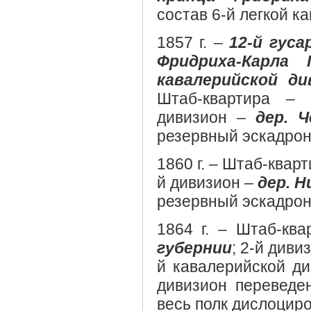
состав 6-й легкой к
1857 г. –
12-й гус
Фридриха-Карла 
кавалерийской ди
Штаб-квартира 
дивизион –
дер. Ч
резервный эскадро
1860 г. – Штаб-квар
й дивизион –
дер. Н
резервный эскадро
1864 г. – Штаб-кв
губернии
; 2-й диви
й кавалерийской див
дивизион перевед
весь полк дислоциров