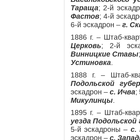
Тараща
; 2-й эскад
Фастов
; 4-й эскад
6-й эскадрон –
г. Ск
1886 г. – Штаб-ква
Церковь
; 2-й эс
Винницкие Ставы
Устиновка
.
1888 г. – Штаб-к
Подольской губе
эскадрон –
с. Ичва
;
Микулинцы
.
1895 г. – Штаб-ква
уезда Подольской 
5-й эскадроны –
с.
эскадрон –
с. Запа