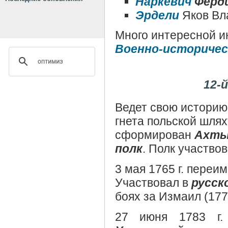
Наркевич
Ферди
Эрдели
Яков Вл
Много интересной и
Военно-историчес
12-
Ведет свою историю 
гнета польской шля
сформирован
Ахтыр
полк
. Полк участвов
3 мая 1765 г. переи
Участвовал в
русск
боях за Измаил (1770
27 июня 1783 г