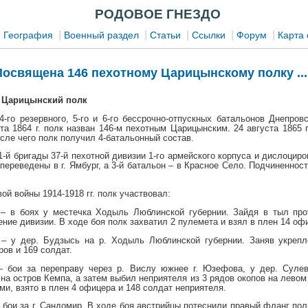
РОДОВОЕ ГНЕЗДО
|
|
|
|
|
|
География
Военный раздел
Статьи
Ссылки
Форум
Карта 
Посвящена 146 пехотному
Царицынскому
полку ...
й Царицынский полк
 4-го резервного, 5-го и 6-го бессрочно-отпускных батальонов Днепр
та 1864 г. полк назван 146-м пехотным Царицынским. 24 августа 1865 г
сле чего полк получил 4-батальонный состав.
-й бригады 37-й пехотной дивизии 1-го армейского корпуса и дислоцирова
 переведены в г. Ямбург, а 3-й батальон – в Красное Село. Подчиненност
ой войны 1914-1918 гг. полк участвовал:
г. – в боях у местечка Ходыль Люблинской губернии. Зайдя в тыл пр
ие дивизии. В ходе боя полк захватил 2 пулемета и взял в плен 14 офи
г. – у дер. Будзысь на р. Ходыль Люблинской губернии. Заняв укреп
ов и 169 солдат.
. – бои за переправу через р. Вислу южнее г. Юзефова, у дер. Суле
на остров Кемпа, а затем выбил неприятеля из 3 рядов окопов на левом
ми, взято в плен 4 офицера и 148 солдат неприятеля.
. – бои за г. Сандомир. В ходе боя австрийцы потеснили правый фланг по