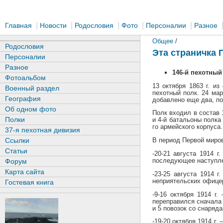
|
|
|
|
|
Главная
Новости
Родословия
Фото
Персоналии
Разное
Общее
/
Родословия
Эта страничка 
Персоналии
Разное
146-й пехотны
Фотоальбом
13 октября 1863 г. из
Военный раздел
пехотный полк. 24 мар
География
добавлено еще два, по
Об одном фото
Полк входил в состав 1
Полки
и 4-й батальоны полка
го армейского корпуса.
37-я пехотная дивизия
Ссылки
В период Первой миров
Статьи
-20-21 августа 1914 
последующее наступлен
Форум
Карта сайта
-23-25 августа 1914 
неприятельских офицер
Гостевая книга
-9-16 октября 1914 г
переправился сначала 
и 5 повозок со снаряда
-19-20 октября 1914 г