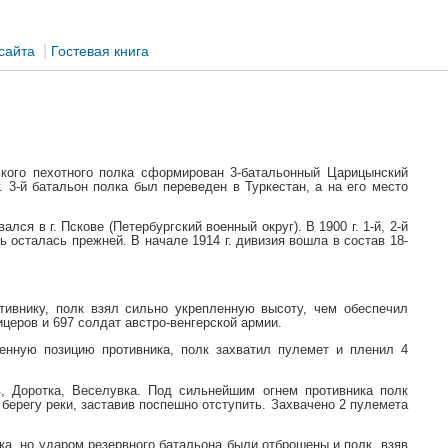
|
сайта
Гостевая книга
овского пехотного полка сформирован 3-батальонный Царицынский
. 3-й батальон полка был переведен в Туркестан, а на его место
лся в г. Пскове (Петербургский военный округ). В 1900 г. 1-й, 2-й
ь осталась прежней. В начале 1914 г. дивизия вошла в состав 18-
отивнику, полк взял сильно укрепленную высоту, чем обеспечил
церов и 697 солдат австро-венгерской армии.
ленную позицию противника, полк захватил пулемет и пленил 4
в, Доротка, Веселувка. Под сильнейшим огнем противника полк
 берегу реки, заставив поспешно отступить. Захвачено 2 пулемета
лка, но ударом резервного батальона были отброшены и полк, взяв