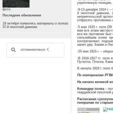
укрепленную позицию, 
фото.
-9-13 декабря 1914 г.
й пехотной дивизии, 
Последние обновления
неприятельской артил
отбросить противника н
19 октября появились материалы о полках
37-й пехотной дивизии
-5 мая 1915 г. полк (
мая все атаки австро-
все же противник был 
сильнейшим огнем про
контратаковал, подоше
занял дер. Бание и Ли
-25 мая 1915 г. – обор
-В 1916-1917 гг. полк
Путилла, Плоска, Каме
В начале 1918 г. полк
По материалам РГВ
На начало великой в
Командир полка
– по
гвардейской пехотной 
Расписание сухопутных
генералам по старшинс