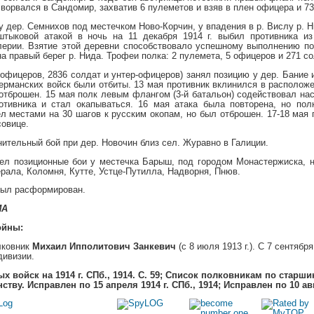
ворвался в Сандомир, захватив 6 пулеметов и взяв в плен офицера и 73
 – у дер. Семнихов под местечком Ново-Корчин, у впадения в р. Вислу р.
штыковой атакой в ночь на 11 декабря 1914 г. выбил противника и
лерии. Взятие этой деревни способствовало успешному выполнению пос
а правый берег р. Нида. Трофеи полка: 2 пулемета, 5 офицеров и 271 со
39 офицеров, 2836 солдат и унтер-офицеров) занял позицию у дер. Бани
германских войск были отбиты. 13 мая противник вклинился в расположе
отброшен. 15 мая полк левым флангом (3-й батальон) содействовал нас
тивника и стал окапываться. 16 мая атака была повторена, но пол
л местами на 30 шагов к русским окопам, но был отброшен. 17-18 мая 
совице.
онительный бой при дер. Новочин близ сел. Журавно в Галиции.
 вел позиционные бои у местечка Барыш, под городом Монастержиска, н
рала, Коломня, Кутте, Устце-Путилла, Надворня, Пнюв.
 был расформирован.
ИА
ойны:
лковник
Михаил Ипполитович Занкевич
(с 8 июля 1913 г.). С 7 сентября
дивизии.
 войск на 1914 г. СПб., 1914. С. 59; Список полковникам по старшин
тву. Исправлен по 15 апреля 1914 г. СПб., 1914; Исправлен по 10 авгус