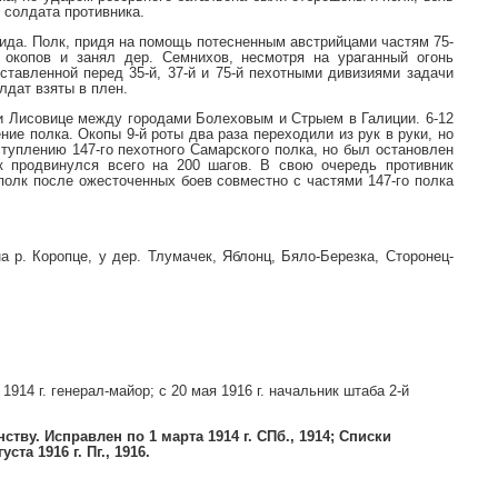
 солдата противника.
 Нида. Полк, придя на помощь потесненным австрийцами частям 75-
з окопов и занял дер. Семнихов, несмотря на ураганный огонь
тавленной перед 35-й, 37-й и 75-й пехотными дивизиями задачи
лдат взяты в плен.
е и Лисовице между городами Болеховым и Стрыем в Галиции. 6-12
ние полка. Окопы 9-й роты два раза переходили из рук в руки, но
туплению 147-го пехотного Самарского полка, но был остановлен
к продвинулся всего на 200 шагов. В свою очередь противник
полк после ожесточенных боев совместно с частями 147-го полка
а р. Коропце, у дер. Тлумачек, Яблонц, Бяло-Березка, Сторонец-
 1914 г. генерал-майор; с 20 мая 1916 г. начальник штаба 2-й
ству. Исправлен по 1 марта 1914 г. СПб., 1914; Списки
та 1916 г. Пг., 1916.