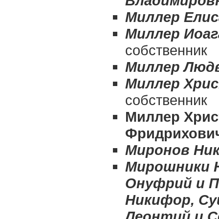
Владимиров
Миллер Ели
Миллер Иоа
собственник
Миллер Людв
Миллер Хри
собственник
Миллер Хрис
Фридрихови
Миронов Ник
Мирошники Ни
Онуфрий и П
Никифор, Су
Леонтий и С