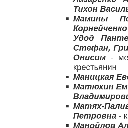
Тихон Васил
Мамины По
Корнейченко
Удод Пант
Стефан, Гри
Онисим
- ме
крестьянин
Маницкая Ев
Матюхин Еме
Владимиров
Матях-Палив
Петровна
- 
Манойлов Ал