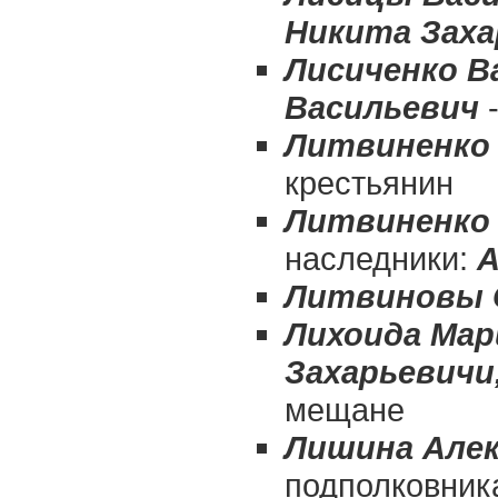
Никита Заха
Лисиченко В
Васильевич
-
Литвиненко 
крестьянин
Литвиненко
наследники:
А
Литвиновы С
Лихоида Мар
Захарьевичи
мещане
Лишина Алек
подполковник