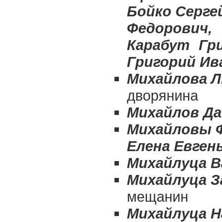
Бойко Серге
Федорович,
Карабут Гр
Григорий Ив
Михайлова Л
дворянина
Михайлов Д
Михайловы 
Елена Евген
Михайлуца В
Михайлуца З
мещанин
Михайлуца Н