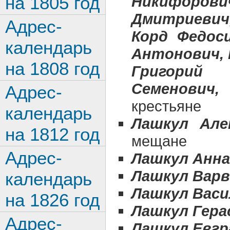
на 1805 год
Никифоров
Дмитриевич
Адрес-
Корд Федос
календарь
Антонович, 
на 1808 год
Григорий
Семенович
Адрес-
крестьяне
календарь
Лашкул Але
на 1812 год
мещане
Адрес-
Лашкул Анна
Лашкул Варв
календарь
Лашкул Васи
на 1826 год
Лашкул Гера
Адрес-
Лашкул Евг