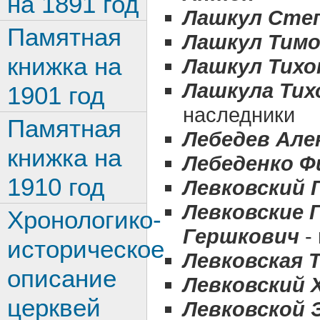
на 1891 год
Лашкул Степ
Памятная
Лашкул Тим
книжка на
Лашкул Тихо
Лашкула Тих
1901 год
наследники
Памятная
Лебедев Але
книжка на
Лебеденко Ф
1910 год
Левковский
Левковские 
Хронологико-
Гершкович
-
историческое
Левковская 
описание
Левковский 
церквей
Левковской 