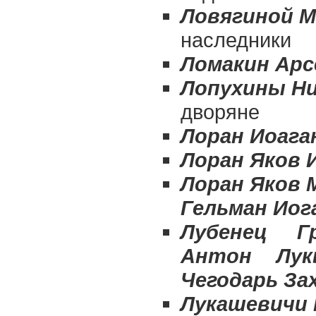
Ловягиной 
наследники
Ломакин Арс
Лопухины Ни
дворяне
Лоран Иоага
Лоран Яков 
Лоран Яков 
Гельман Иог
Лубенец Г
Антон Лукь
Чегодарь За
Лукашевичи 