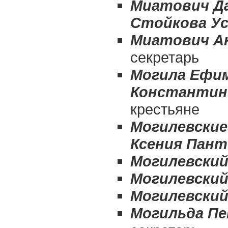
Миатович Д
Стойкова У
Миатович А
секретарь
Могила Ефим
Константин 
крестьяне
Могилевские
Ксения Пан
Могилевски
Могилевский
Могилевский
Могильда П