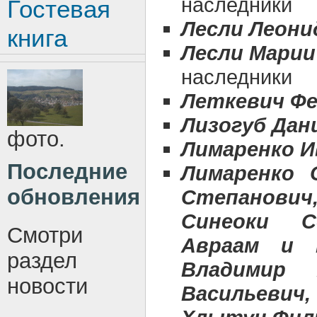
наследники
Гостевая
Лесли Леони
книга
Лесли Марии
наследники
Леткевич Ф
Лизогуб Дан
фото.
Лимаренко И
Последние
Лимаренко 
обновления
Степанович,
Синеоки С
Смотри
Авраам и 
раздел
Владимир 
новости
Васильевич,