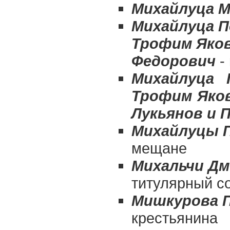
Михайлуца М
Михайлуца П
Трофим Яко
Федорович
-
Михайлуца 
Трофим Яко
Лукьянов и 
Михайлуцы 
мещане
Михальчи Д
титулярный с
Мишкурова П
крестьянина