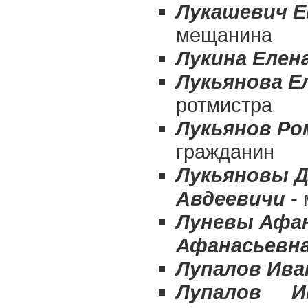
Лукашевич Е
мещанина
Лукина Елен
Лукьянова Е
ротмистра
Лукьянов Ро
гражданин
Лукьяновы Д
Авдеевичи
-
Луневы Афа
Афанасьевн
Лупалов Ива
Лупалов И