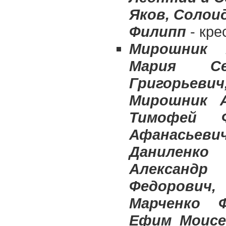
Яков, Солои
Филипп
- кре
Мирошник 
Мария Се
Григорьеви
Мирошник А
Тимофей Ф
Афанасьев
Даниленко
Александр
Федорович,
Марченко 
Ефим Моисе