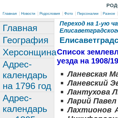
РОД
|
|
|
|
|
Главная
Новости
Родословия
Фото
Персоналии
Разное
Переход на 1-ую ч
Главная
Елисаветградского
География
Елисаветградск
Херсонщина
Список землевл
уезда на 1908/19
Адрес-
Ланевская М
календарь
Ланевский Э
на 1796 год
Лантухова Л
Адрес-
Ларий Павел
календарь
Лахтионов А