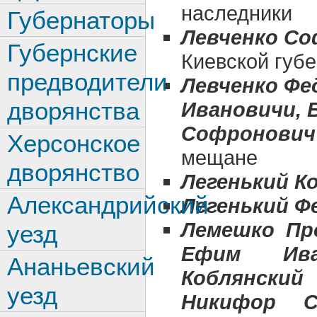
наследники
Губернаторы
Левченко Со
Губернские
Киевской губе
предводители
Левченко Фе
дворянства
Ивановичи, 
Софронович
Херсонское
мещане
дворянство
Легенький К
Александрийский
Легенький Ф
Лемешко Пр
уезд
Ефим Ива
Ананьевский
Коблянски
уезд
Никифор С