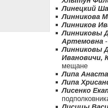
Хлытун Фил
Линецкий Ш
Линникова М
Линников Ив
Линниковы Д
Артемовна
-
Линниковы 
Ивановичи, 
мещане
Липа Анаста
Липа Хриса
Лисенко Ека
подполковник
Лисицы Васи