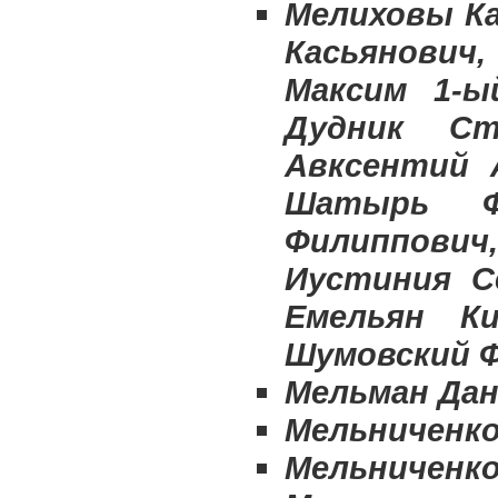
Мелиховы Ка
Касьянович,
Максим 1-ы
Дудник Ст
Авксентий А
Шатырь Ф
Филиппови
Иустиния С
Емельян Ки
Шумовский 
Мельман Дан
Мельниченко
Мельниченк