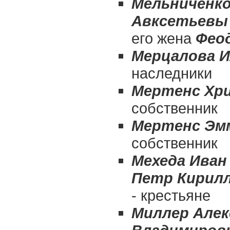
Мельниченк
Авксетьевы
его жена
Фео
Мерцалова И
наследники
Мертенс Хр
собственник
Мертенс Эм
собственник
Мехеда Иван
Петр Кирилл
- крестьяне
Миллер Алек