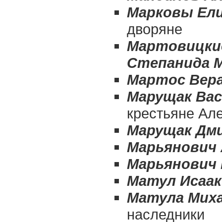
Марковы Ели
дворяне
Мартовицкие
Степанида 
Мартос Вер
Марущак Ва
крестьяне Ал
Марущак Дм
Марьянович 
Марьянович 
Матул Исаа
Матула Мих
наследники