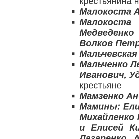
крестьянина 
Малокоста А
Малокост
Медведенко
Волков Петр
Мальчевская
Мальченко Л
Иванович, У
крестьяне
Мамзенко А
Мамины: Ели
Михайленко 
и Елисей К
Лазаренко 