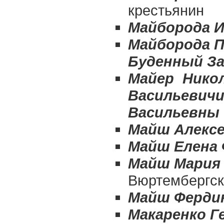
крестьянин
Майборода И
Майборода П
Буденный За
Майер Никол
Васильевичи
Васильевны
Майш Алекс
Майш Елена
Майш Мария
Вюртембергск
Майш Ферди
Макаренко Г