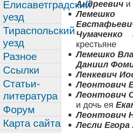
Елисаветградский
Андреевич
и 
Лемешко
уезд
Евстафьев
Тираспольский
Чумаченко 
уезд
крестьяне
Лемешко Вла
Разное
Даниил Фом
Ссылки
Ленкевич И
Статьи-
Леонтович Е
Леонтович О
литература
и дочь ея
Ека
Форум
Леонтович 
Карта сайта
Лесли Егора