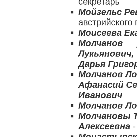
секретарь
Мойзельс Ре
австрийского 
Моисеева Ек
Молчанов 
Лукьянович,
Дарья Григо
Молчанов Ло
Афанасий Се
Иванович
Молчанов Ло
Молчановы Т
Алексеевна
Монастырск