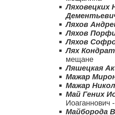
Ляховецких 
Дементьеви
Ляхов Андр
Ляхов Порф
Ляхов Софр
Лях Кондрат
мещане
Ляшецкая Ак
Мажар Мирон
Мажар Никол
Май Гених И
Иоаганнович 
Майборода В