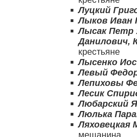
Луцкий Григ
Лыков Иван 
Лысак Петр 
Данилович, 
крестьяне
Лысенко Ио
Левый Федо
Лепиховы Фе
Лесик Спири
Любарский Я
Люлька Пар
Ляховецкая 
мещанина