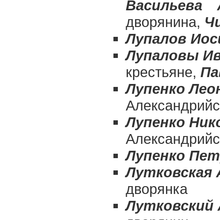
Васильева 
дворянина,
Ч
Лупалов Ио
Лупаловы Ив
крестьяне,
Па
Лупенко Ле
Александрийс
Лупенко Ник
Александрийс
Лупенко Пе
Лутковская 
дворянка
Лутковский 