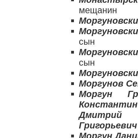
мещанин
Моргуновски
Моргуновски
сын
Моргуновски
сын
Моргуновски
Моргунов Се
Моргун Г
Константи
Дмитрий 
Григорьевич
Моргун Дан