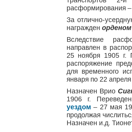
транспортов 2-
расформирования – 1
За отлично-усердну
награжден
орденом 
Вследствие расф
направлен в распор
25 ноября 1905 г.
распоряжение предс
для временного ис
января по 22 апреля 
Назначен Врио
Сиг
1906 г. Переведе
уездом
– 27 мая 19
продолжая числиться
Назначен и.д. Тионет