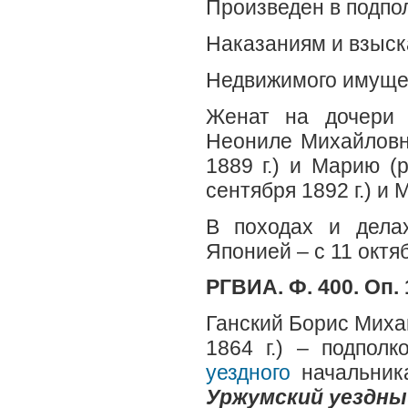
Произведен в подпол
Наказаниям и взыск
Недвижимого имущес
Женат на дочер
Неониле Михайловне
1889 г.) и Марию (р
сентября 1892 г.) и 
В походах и дела
Японией – с 11 октяб
РГВИА. Ф. 400. Оп. 1
Ганский Борис Михай
1864 г.) – подполк
уездного
начальника
Уржумский уездны