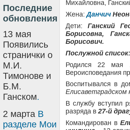
Михайловна, Гански
Последние
Жена:
Данчич
Неон
обновления
Дети:
Ганский Ге
13 мая
Борисовна, Ганс
Борисович.
Появились
Послужной список
странички о
М.И.
Родился 22 мая 1
Вероисповедания пр
Тимонове и
Воспитывался в до
Б.М.
Елисаветградском 
Ганском
.
В службу вступил 
разряда в
27-й дра
2 марта
В
Командирован в
Ел
разделе
Мои