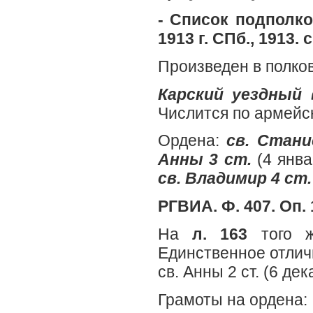
- Список подполко
1913 г. СПб., 1913. с
Произведен в полков
Карский уездный 
Числится по армейск
Ордена:
св. Стани
Анны 3 ст.
(4 янва
св. Владимир 4 ст
РГВИА. Ф. 407. Оп. 1
На
л. 163
того ж
Единственное отличи
св. Анны 2 ст. (6 дек
Грамоты на ордена: