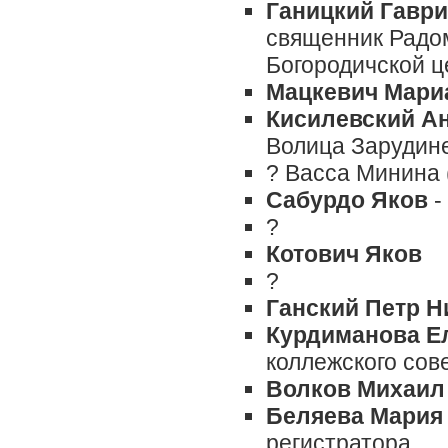
Ганицкий Гавр
священник Радом
Богородичской це
Мацкевич
Мари
Кисилевский А
Волица Зарудине
? Васса Минина 
Сабурдо Яков
-
?
Котович Яков
?
Ганский Петр Н
Курдиманова Е
коллежского сов
Волков Михаил
Беляева Мария
регистратора