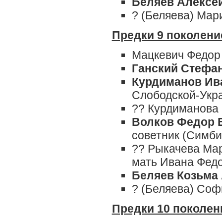
Беляев Алексе
? (Беляева) Мар
Предки 9 поколени
Мацкевич Федо
Ганский Стефа
Курдиманов Ив
Слободской-Укр
?? Курдиманова
Волков Федор 
советник (Симби
?? Рыкачева Мар
мать Ивана Федо
Беляев Козьма
? (Беляева) Соф
Предки 10 поколен