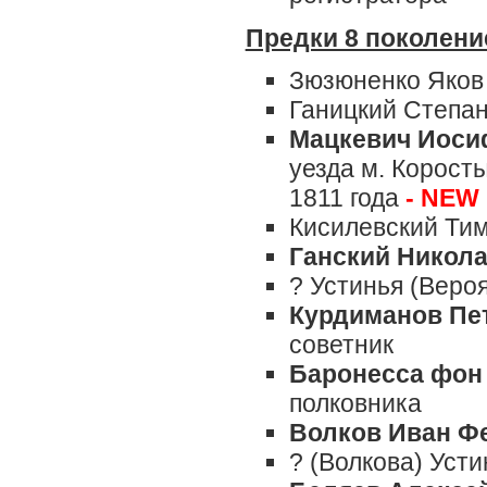
Предки 8 поколени
Зюзюненко Яков
Ганицкий Степан
Мацкевич Иоси
уезда м. Корост
1811 года
- NEW
Кисилевский Ти
Ганский Никол
? Устинья (Веро
Курдиманов Пе
советник
Баронесса фон 
полковника
Волков Иван Ф
? (Волкова) Усти