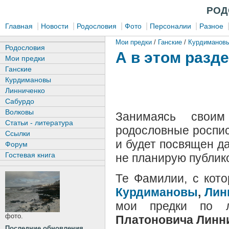
РОД
|
|
|
|
|
Главная
Новости
Родословия
Фото
Персоналии
Разное
Мои предки
/
Ганские
/
Курдиманов
Родословия
А в этом разде
Мои предки
Ганские
Курдимановы
Линниченко
Сабурдо
Волковы
Занимаясь своим
Статьи - литература
родословные роспис
Ссылки
и будет посвящен д
Форум
Гостевая книга
не планирую публико
Те Фамилии, с кот
Курдимановы
,
Лин
мои предки по л
фото.
Платоновича Линн
Последние обновления