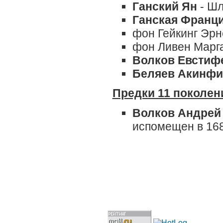
Ганский Ян
- Шл
Ганская Франц
фон Гейкинг Эрн
фон Ливен Марг
Волков Евстиф
Беляев Акинф
Предки 11 поколен
Волков Андрей
испомещен в 16