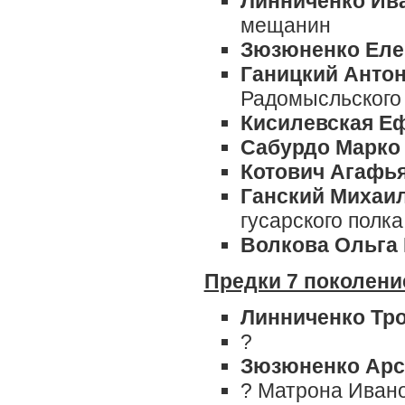
Линниченко Ив
мещанин
Зюзюненко Еле
Ганицкий Анто
Радомысльского 
Кисилевская
Еф
Сабурдо Марко
Котович Агафь
Ганский Михаи
гусарского полка
Волкова Ольга
Предки 7 поколени
Линниченко Тр
?
Зюзюненко Арс
? Матрона Ивано