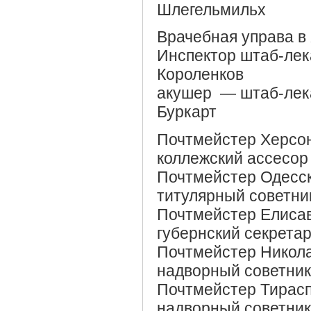
Шлегельмильх
Врачебная управа в
Инспектор штаб-лек
Короленков
акушер — штаб-лек
Буркарт
Почтмейстер Херсон
коллежский ассесор
Почтмейстер Одесск
титулярный советни
Почтмейстер Елисав
губернский секрета
Почтмейстер Никола
надворный советник
Почтмейстер Тирасп
надворный советник