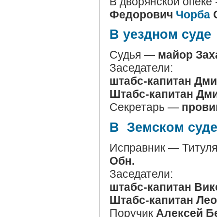
В дворянской опеке 
Федорович
Чорба
В уездном суде
Судья —
майор За
Заседатели:
штабс-капитан Дм
Штабс-капитан Дм
Секретарь —
прови
В Земском суде
Исправник — Титул
Обн.
Заседатели:
штабс-капитан Ви
Штабс-капитан Ле
Поручик
Алексей Б