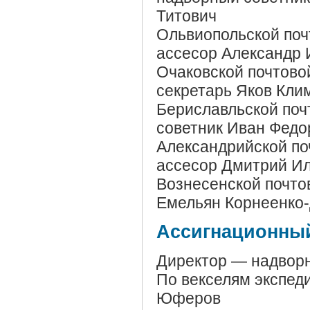
Титович
Ольвиопольской поч
ассесор Александр 
Очаковской почтово
секретарь Яков Кли
Бериславльской поч
советник Иван Федо
Александрийской по
ассесор Дмитрий Ил
Вознесенской почто
Емельян Корнеенко
Ассигнационный
Директор — надворн
По векселям экспед
Юферов