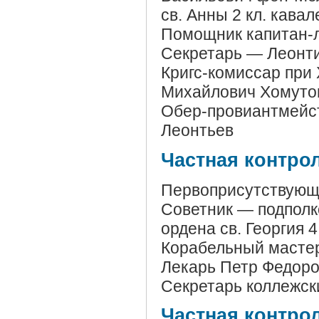
св. Анны 2 кл. кавал
Помощник капитан-л
Секретарь — Леонт
Кригс-комиссар при 
Михайлович Хомуто
Обер-провиантмейст
Леонтьев
Частная контро
Первоприсутствующ
Советник — подполк
ордена св. Георгия 4
Корабельный мастер
Лекарь Петр Федор
Секретарь коллежск
Частная контро