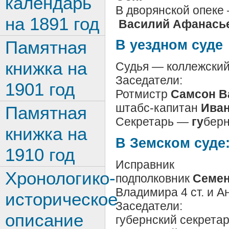
календарь
В дворянской опеке
на 1891 год
Василий Афанась
Памятная
В уездном суде
книжка на
Судья — коллежский
Заседатели:
1901 год
Ротмистр
Самсон В
штабс-капитан
Иван
Памятная
Секретарь —
гу
берн
книжка на
В Земском суде
1910 год
Исправник
Хронологико-
подполковник
Семен
Владимира 4 ст. и А
историческое
Заседатели:
описание
губернский секрета