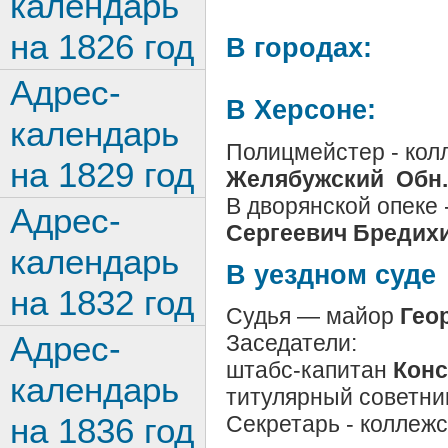
календарь
на 1826 год
В городах:
Адрес-
В Херсоне:
календарь
Полицмейстер - кол
на 1829 год
Желябужский
Обн.
В дворянской опеке
Адрес-
Сергеевич Бредих
календарь
В уездном суде
на 1832 год
Судья — майор
Геор
Адрес-
Заседатели:
штабс-капитан
Конс
календарь
титулярный советни
на 1836 год
Секретарь - коллежс