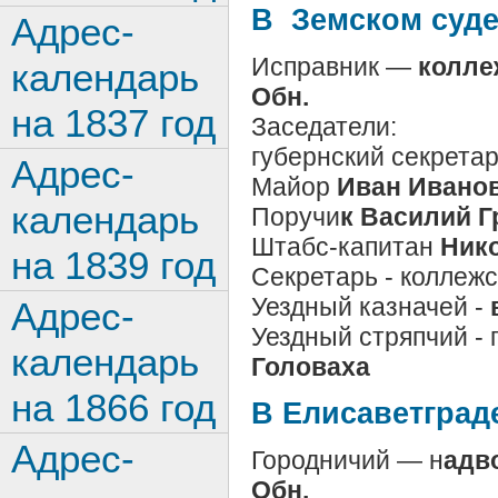
В Земском суде
Адрес-
Исправник —
колле
календарь
Обн.
на 1837 год
Заседатели:
губернский секрета
Адрес-
Майор
Иван Иванов
календарь
Поручи
к Василий Г
Штабс-капитан
Нико
на 1839 год
Секретарь - коллеж
Уездный казначей -
Адрес-
Уездный стряпчий - 
календарь
Головаха
на 1866 год
В Елисаветград
Адрес-
Городничий — н
адв
Обн.