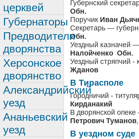
Губернский секрета
церквей
Обн.
Поручик
Иван Дьяч
Губернаторы
Секретарь — губерн
Предводители
Обн.
Уездный казначей 
дворянства
Налойченко Обн.
Херсонское
Уездный стряпчий -
Жданов
дворянство
В Тирасполе
Александрийский
Городничий - титул
уезд
Кирданакий
В дворянской опеке
Ананьевский
Петрович Туманов
уезд
В уездном суде