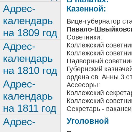
Адрес-
Казенной:
календарь
Вице-губернатор ст
Павало-Швыйковс
на 1809 год
Советники:
Адрес-
Коллежский советни
Коллежский советн
календарь
Надворный советни
на 1810 год
Губернский казначе
ордена св. Анны 3 ст
Адрес-
Ассесоры:
Коллежский секрета
календарь
Коллежский советни
на 1811 год
Секретарь - ваканси
Адрес-
Уголовной