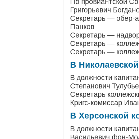
По провиантской Со
Григорьевич Богдан
Секретарь — обер-а
Панков
Секретарь — надво
Секретарь — коллеж
Секретарь — коллеж
В Николаевской
В должности капитан
Степанович Тулубье
Секретарь коллежск
Кригс-комиссар Ива
В Херсонской к
В должности капита
Васильевич фон-Мол