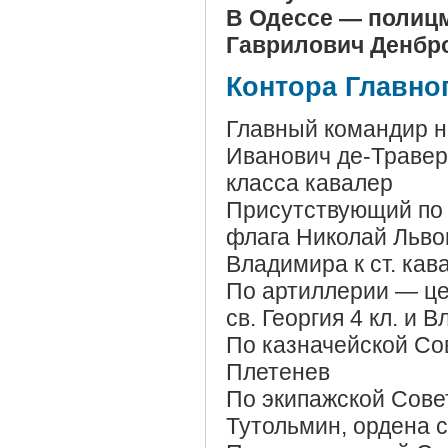
В Одессе — полицм
Гаврилович Денбр
Контора Главно
Главный командир н
Иванович де-Траверс
класса кавалер
Присутствующий по 
флага Николай Львов
Владимира к ст. кав
По артиллерии — ц
св. Георгия 4 кл. и 
По казначейской Со
Плетенев
По экипажской Сове
Тутольмин, ордена с