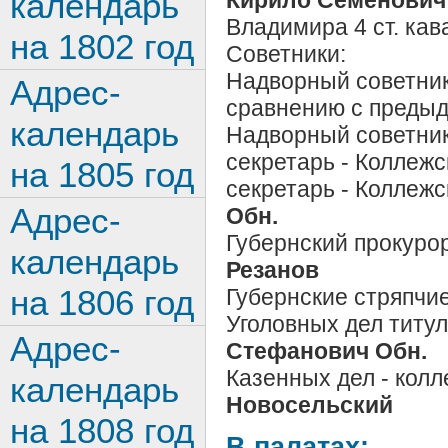
календарь
Кирило Семенович
Владимира 4 ст. кав
на 1802 год
Советники:
Надворный советни
Адрес-
сравнению с преды
календарь
Надворный советни
секретарь - Коллежс
на 1805 год
секретарь - Коллежс
Адрес-
Обн.
Губернский прокуро
календарь
Резанов
на 1806 год
Губернские стряпчие
Уголовных дел титу
Адрес-
Стефанович Обн.
Казенных дел - кол
календарь
Новосельский
на 1808 год
В палатах: