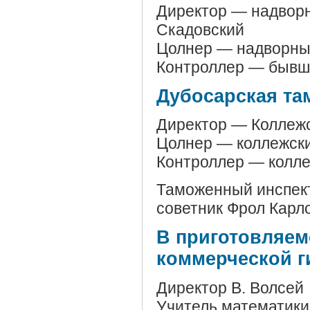
Директор — надворн
Скадовский
Цолнер — надворны
Контроллер — бывши
Дубосарская та
Директор — Коллеж
Цолнер — коллежск
Контроллер — колле
Таможенный инспект
советник Фрол Карл
В приготовляем
коммерческой г
Директор В. Волсей
Учитель математики