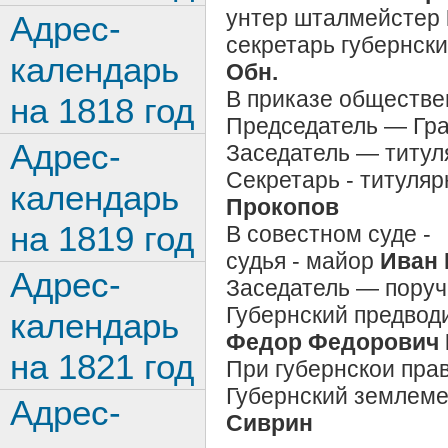
унтер шталмейстер
Адрес-
секретарь губернски
календарь
Обн.
В приказе обществе
на 1818 год
Председатель — Гра
Адрес-
Заседатель — титул
Секретарь - титуля
календарь
Прокопов
на 1819 год
В совестном суде -
судья - майор
Иван 
Адрес-
Заседатель — поруч
Губернский предвод
календарь
Федор Федорович 
на 1821 год
При губернскои пра
Губернский землеме
Адрес-
Сиврин