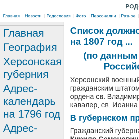
РОД
|
|
|
|
|
Главная
Новости
Родословия
Фото
Персоналии
Разное
Список должно
Главная
на 1807 год ...
География
(по данным
Херсонская
Российс
губерния
Херсонский военный
Адрес-
гражданским штато
ордена св. Владимира 
календарь
кавалер, св. Иоанн
на 1796 год
В губернском п
Адрес-
Гражданский губерн