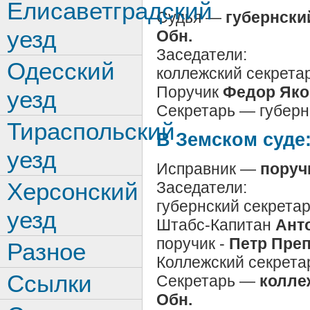
Елисаветградский
Судья —
губернски
уезд
Обн.
Заседатели:
Одесский
коллежский секрета
Поручик
Федор Яко
уезд
Секретарь — губерн
Тираспольский
В Земском суде
уезд
Исправник —
поруч
Херсонский
Заседатели:
губернский секрета
уезд
Штабс-Капитан
Ант
поручик -
Петр
Преп
Разное
Коллежский секрета
Ссылки
Секретарь —
колле
Обн.