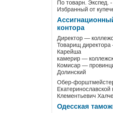
По товарн. Экспед. 
Избранный от купеч
Ассигнационный
контора
Директор — коллежс
Товарищ директора 
Карейша
камерир — коллежск
Комисар — провинц
Долинский
Обер-форштмейстер 
Екатеринославской 
Клементьевич Халч
Одесская тамож