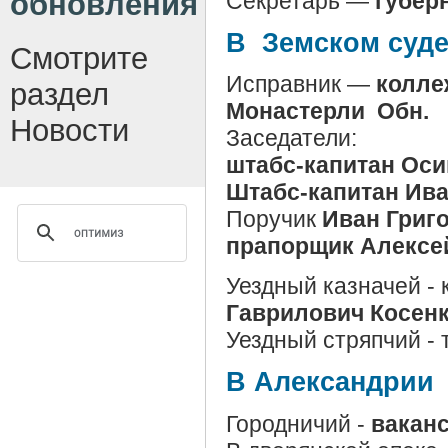
обновления
Секретарь —
губер
В Земском суде
Смотрите
Исправник —
колле
раздел
Монастерли
Обн.
Новости
Заседатели:
штабс-капитан Ос
Штабс-капитан Ив
Поручик
Иван Григ
прапорщик Алексе
Уездный казначей -
Гаврилович Косен
Уездный стряпчий - 
В Александрии
Городничий -
вакан