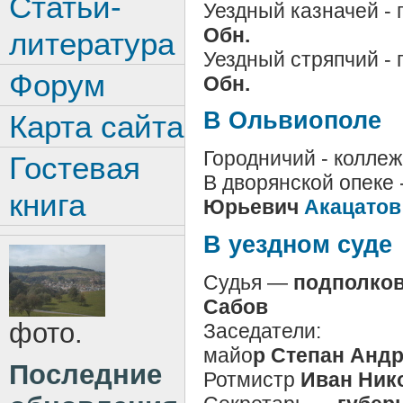
Статьи-
Уездный казначей - 
Обн.
литература
Уездный стряпчий - 
Форум
Обн.
В Ольвиополе
Карта сайта
Городничий - колле
Гостевая
В дворянской опеке 
книга
Юрьевич
Акацатов
В уездном суде
Судья —
подполков
Сабов
фото.
Заседатели:
майо
р Степан Анд
Последние
Ротмистр
Иван Ник