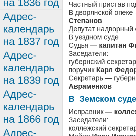
на 1836 год
Частный пристав по
В дворянской опеке
Адрес-
Степанов
календарь
Депутат надворный 
В уездном суде
на 1837 год
Судья —
капитан Ф
Адрес-
Заседатели:
губернский секрета
календарь
поручик
Карл Федо
Секретарь — губерн
на 1839 год
Авраменков
Адрес-
В Земском суде
календарь
Исправник —
колле
на 1866 год
Заседатели:
коллежский секрета
Адрес-