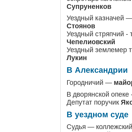
Супруненков
Уездный казначей —
Стоянов
Уездный стряпчий - 
Чепелиовский
Уездный землемер 
Лукин
В Александрии
Городничий —
майо
В дворянской опеке
Депутат поручик
Яко
В уездном суде
Судья — коллежски