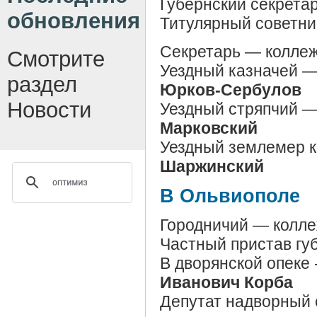
Губернский секрета
обновления
Титулярный советни
Секретарь — коллеж
Смотрите
Уездный казначей —
раздел
Юрков-Сербулов
Новости
Уездный стряпчий —
Марковский
Уездный землемер 
Шаржинский
В Ольвиополе
Городничий — колл
Частный пристав гу
В дворянской опеке 
Иванович Корба
Депутат надворный 