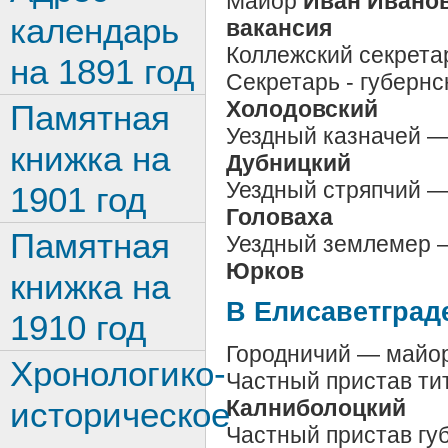
Майор
Иван Иванов
календарь
вакансия
Коллежский секрета
на 1891 год
Секретарь - губернс
Холодовский
Памятная
Уездный казначей —
книжка на
Дубницкий
Уездный стряпчий —
1901 год
Головаха
Памятная
Уездный землемер —
Юрков
книжка на
В Елисаветград
1910 год
Городничий — майор
Хронологико-
Частный пристав ти
историческое
Калниболоцкий
Частный пристав гу