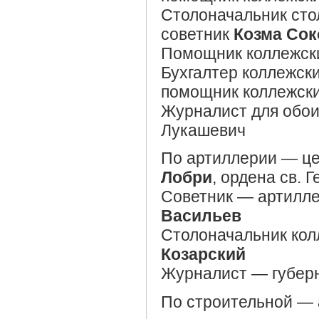
Столоначальник сто
советник
Козма Сок
Помощник коллежск
Бухгалтер коллежск
помощник коллежски
Журналист для обои
Лукашевич
По артиллерии — це
Лобри
, ордена св. 
Советник — артиллер
Васильев
Столоначальник кол
Козарский
Журналист — губерн
По строительной — 