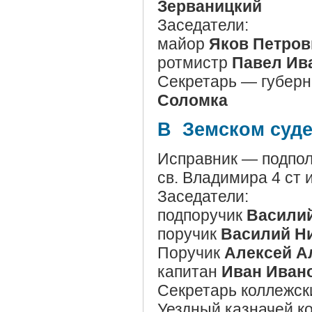
Зерваницкий
Заседатели:
майор
Яков Петров
ротмистр
Павел Ив
Секретарь — губерн
Соломка
В Земском суде
Исправник — подпо
св. Владимира 4 ст и
Заседатели:
подпоручик
Василий
поручик
Василий Н
Поручик
Алексей А
капитан
Иван Иван
Секретарь коллежск
Уездный казначей к