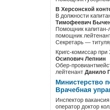
В Херсонской конт
В должности капита
Тимофеевич Быче
Помощник капитан-
помощник лейтенан
Секретарь — титул
Кригс-комиссар при 
Осипович Лепнин
Обер-провиантмейст
лейтенант
Данило Г
Министерство 
Врачебная упра
Инспектор вакансия
оператор доктор ко