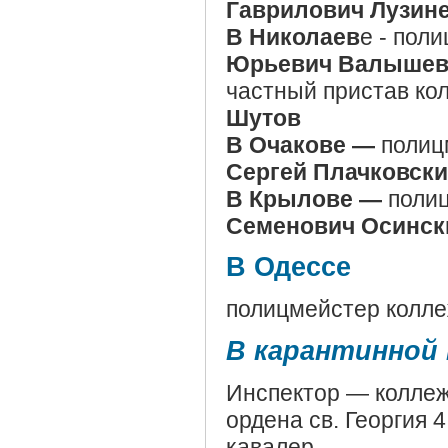
Гаврилович Лузин
В Николаев
е - пол
Юрьевич Валыше
частный пристав ко
Шутов
В Очакове —
полиц
Сергей Плачковск
В Крылове —
полиц
Семенович Осинск
В Одессе
полицмейстер колл
В карантинной
Инспектор — коллеж
ордена св. Георгия 4 
кавалер