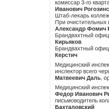
комиссар 3-го квар
Иванович Рогозин
Штаб-лекарь коллеж
При очистительных 
Александр Фомич 
Брандвахтный офиц
Кирьяков
Брандвахтный офиц
Керстич
Медицинский инспек
инспектор всего че
Матвеевич Даль
, о
Медицинский инспек
Федор Иванович Р
письмоводитель кол
Бахталовский