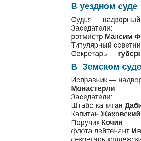
В уездном суде
Судья — надворный
Заседатели:
ротмистр
Максим Ф
Титулярный советни
Секретарь —
губерн
В Земском суде
Исправник — надво
Монастерли
Заседатели:
Штабс-капитан
Даб
Капитан
Жаховский
Поручик
Кочин
флота лейтенант
Ив
секретарь коллежск