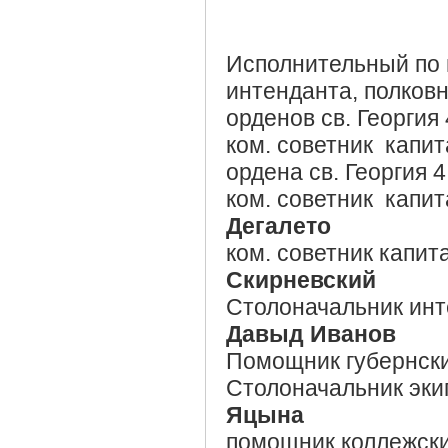
Исполнительный по 
интенданта, полков
орденов св. Георгия 
ком. советник капит
ордена св. Георгия 4
ком. советник капит
Дегалето
ком. советник капит
Скирневский
Столоначальник инт
Давыд Иванов
Помощник губернск
Столоначальник эки
Яцына
помощник коллежски