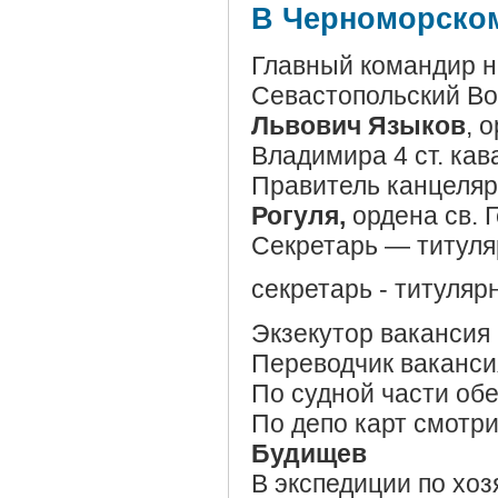
В Черноморском
Главный командир н
Севастопольский Во
Львович Языков
, 
Владимира 4 ст. кав
Правитель канцеляр
Рогуля,
ордена св. Г
Секретарь — титул
секретарь - титуля
Экзекутор вакансия
Переводчик ваканси
По судной части об
По депо карт смотр
Будищев
В экспедиции по хо