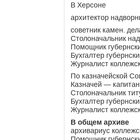
В Херсоне
архитектор надворн
советник камен. дел
Столоначальник над
Помощник губернски
Бухгалтер губернск
Журналист коллежск
По казначейской Со
Казначей — капитан 
Столоначальник тит
Бухгалтер губернск
Журналист коллежск
В общем архиве
архивариус коллежс
Помощник губернск