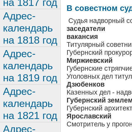
на 1817 год
В совестном су
Адрес-
Судья надворный с
календарь
заседатели
вакансия
на 1818 год
Титулярный советни
Адрес-
Губернский прокуро
Миржиевский
календарь
Губернские стряпчие
на 1819 год
Уголовных дел титу
Дзюбенков
Адрес-
Казенных дел - над
Губернский землем
календарь
Губернский архитек
на 1821 год
Ярославский
Смотритель у прого
Адрес-