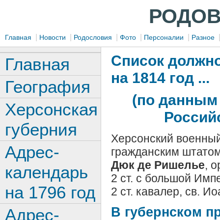
РОДОВ
|
|
|
|
|
Главная
Новости
Родословия
Фото
Персоналии
Разное
Список должно
Главная
на 1814 год ...
География
(по данным
Херсонская
Российс
губерния
Херсонский военный
Адрес-
гражданским штатом
Дюк де Ришелье
, 
календарь
2 ст. с большой Импе
на 1796 год
2 ст. кавалер, св. 
В губернском п
Адрес-