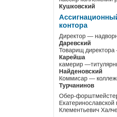
Кушковский
Ассигнационный
контора
Директор — надвор
Даревский
Товарищ директора
Карейша
камерир —титулярн
Найденовский
Коммисар — коллеж
Турчанинов
Обер-форштмейстер 
Екатеринославской 
Клементьевич Халч