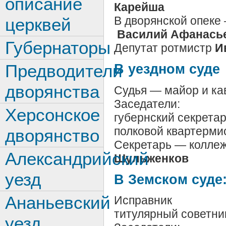
описание
Карейша
В дворянской опеке
церквей
Василий Афанась
Губернаторы
Депутат ротмистр
Ив
Предводители
В уездном суде
дворянства
Судья — майор и ка
Заседатели:
Херсонское
губернский секрета
полковой квартерми
дворянство
Секретарь — колле
Александрийский
Шульженков
уезд
В Земском суде
Ананьевский
Исправник
титулярный советн
уезд