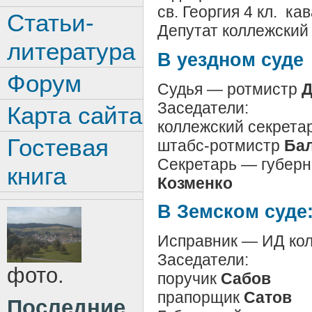
св. Георгия 4 кл. ка
Статьи-
Депутат коллежский
литература
В уездном суде
Форум
Судья — ротмистр
Д
Заседатели:
Карта сайта
коллежский секрета
Гостевая
штабс-ротмистр
Ба
Секретарь — губерн
книга
Козменко
В Земском суде
Исправник — ИД кол
Заседатели:
фото.
поручик
Сабов
прапорщик
Сатов
Последние