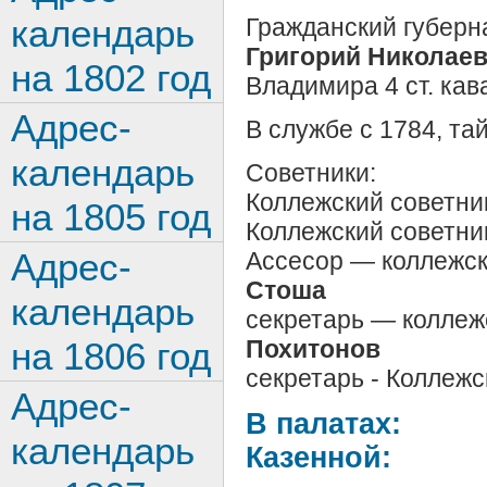
календарь
Гражданский губерн
Григорий Николае
на 1802 год
Владимира 4 ст. кав
Адрес-
В службе с 1784, та
календарь
Советники:
Коллежский советн
на 1805 год
Коллежский советн
Адрес-
Ассесор — коллежс
Стоша
календарь
секретарь — коллеж
Похитонов
на 1806 год
секретарь - Коллежс
Адрес-
В палатах:
календарь
Казенной: