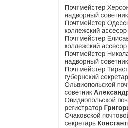
Почтмейстер Херсон
надворный советни
Почтмейстер Одесск
коллежский ассесо
Почтмейстер Елисав
коллежский ассесо
Почтмейстер Никола
надворный советник
Почтмейстер Тирасп
губернский секрета
Ольвиопольской поч
советник
Александр
Овидиопольской поч
регистратор
Григор
Очаковской почтово
секретарь
Констант