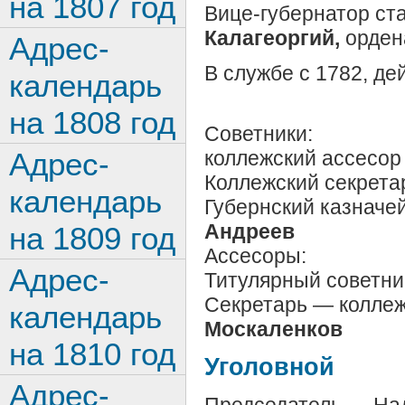
на 1807 год
Вице-губернатор ста
Калагеоргий,
орден
Адрес-
В службе с 1782, де
календарь
на 1808 год
Советники:
Адрес-
коллежский ассесо
Коллежский секрета
календарь
Губернский казначе
Андреев
на 1809 год
Ассесоры:
Адрес-
Титулярный советни
Секретарь — коллеж
календарь
Москаленков
на 1810 год
Уголовной
Адрес-
Председатель — На