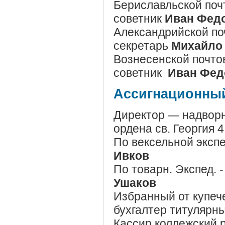
Бериславльской поч
советник
Иван Федо
Александрийской по
секретарь
Михайло 
Вознесенской почто
советник
Иван Фед
Ассигнационный
Директор — надвор
ордена св. Георгия 
По вексельной эксп
Ивков
По товарн. Экспед. 
Ушаков
Избранный от купеч
бухгалтер титулярн
Кассир коллежский 