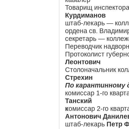
Товарищ инспектора
Курдиманов
штаб-лекарь — колл
ордена св. Владимир
секретарь — коллеж
Переводчик надворн
Протоколист губерн
Леонтович
Столоначальник кол
Стрехин
По карантинному 
комиссар 1-го кварт
Танский
к
омиссар 2-го кварт
Антонович Даниле
штаб-лекарь
Петр 