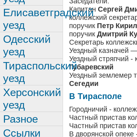
Заседатели:
Капитан
Сергей Дм
Елисаветградский
коллежский секрета
уезд
поручик
Петр Кирил
поручик
Дмитрий К
Одесский
Секретарь коллежск
уезд
Уездный казначей —
Уездный стряпчий - 
Тираспольский
Губаревский
Уездный землемер 
уезд
Сегедии
Херсонский
В Тирасполе
уезд
Городничий - колле
Разное
Частный пристав ко
Частный пристав ко
Ссылки
В дворянской опеке 